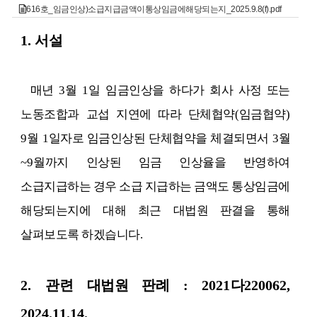
616호_임금인상)소급지급금액이통상임금에해당되는지_2025.9.8(f).pdf
1.
서설
매년
3
월
1
일 임금인상을 하다가 회사 사정 또는
노동조합과 교섭 지연에 따라 단체협약
(
임금협약
)
9
월
1
일자로 임금인상된 단체협약을 체결되면서
3
월
~9
월까지 인상된 임금 인상율을 반영하여
소급지급하는 경우 소급 지급하는 금액도 통상임금에
해당되는지에 대해 최근 대법원 판결을 통해
살펴보도록 하겠습니다
.
2.
관련 대법원 판례
: 2021
다
220062,
2024.11.14.