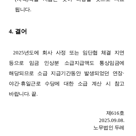
됩니다
.
4.
결어
2025
년도에 회사 사정 또는 임단협 체결 지연
등으로 임금 인상분 소급지급액도 통상임금에
해당되므로 소급 지급기간동안 발생되었던 연장
·
야간
·
휴일근로 수당에 대한 소급 계산 시 참고
바랍니다
.
끝
.
제
616
호
2025.09.08.
노무법인 두레