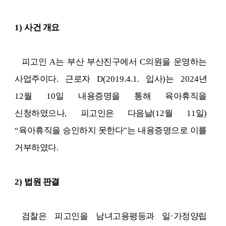
1)
사건 개요
피고인
A
는 부산 부산진구에서
C
의원을 운영하는
사업주이다
.
근로자
D(2019.4.1.
입사
)
는
2024
년
12
월
10
일 내용증명을 통해 육아휴직을
신청하였으나
,
피고인은 다음날
(12
월
11
일
)
“
육아휴직을 승인하지 못한다
”
는 내용증명으로 이를
거부하였다
.
2)
법원 판결
검찰은 피고인을 남녀고용평등과 일
·
가정양립