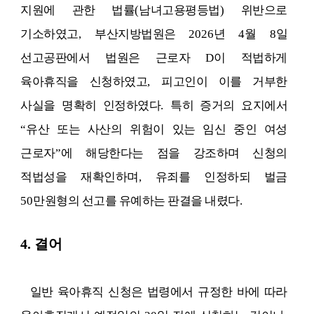
지원에 관한 법률
(
남녀고용평등법
)
위반으로
기소하였고
,
부산지방법원은
2026
년
4
월
8
일
선고공판에서 법원은 근로자
D
이 적법하게
육아휴직을 신청하였고
,
피고인이 이를 거부한
사실을 명확히 인정하였다
.
특히 증거의 요지에서
“
유산 또는 사산의 위험이 있는 임신 중인 여성
근로자
”
에 해당한다는 점을 강조하며 신청의
적법성을 재확인하며
,
유죄를 인정하되 벌금
50
만원형의 선고를 유예하는 판결을 내렸다
.
4.
결어
일반 육아휴직 신청은 법령
에서 규정한 바에 따라