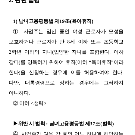
1)
남녀고용평등법
제
19
조
(
육아휴직
)
①
사업주는 임신 중인 여성 근로자가 모성을
보호하거나 근로자가 만
8
세 이하 또는 초등학교
2
학년 이하의 자녀
(
입양한 자녀를 포함한다
.
이하
같다
)
를 양육하기 위하여 휴직
(
이하
“
육아휴직
”
이라
한다
)
을 신청하는 경우에 이를 허용하여야 한다
.
다만
,
대통령령으로 정하는 경우에는 그러하지
아니하다
.
② 이하
<
생략
>
▶
위반 시 벌칙
:
남녀고용평등법 제
37
조
(
벌칙
)
④
사업주가 다음 각 호의 어느 하나에 해당하는