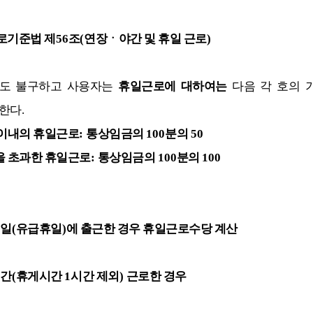
로기준법 제
56
조
(
연장ㆍ야간 및 휴일 근로
)
도 불구하고 사용자는
휴일근로에 대하여는
다음 각 호의 
 한다
.
이내의 휴일근로
:
통상임금의
100
분의
50
을 초과한 휴일근로
:
통상임금의
100
분의
100
거일
(
유급휴일
)
에 출근한 경우 휴일근로수당 계산
시간
(
휴게시간
1
시간 제외
)
근로한 경우