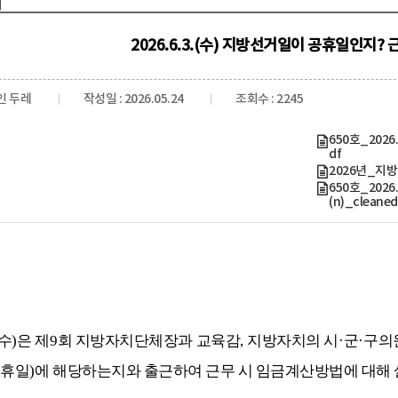
2026.6.3.(수) 지방선거일이 공휴일인지?
인 두레
작성일 : 2026.05.24
조회수 : 2245
650호_202
df
2026년_지
650호_202
(n)_cleaned
수
)
은 제
9
회 지방자치단체장과 교육감
,
지방자치의 시
·
군
·
구의
휴일
)
에 해당하는지와 출근하여 근무 시 임금계산방법에 대해