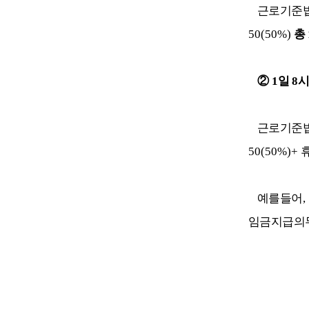
근로기준
50(50%)
총
②
1
일
8
근로기준
50(50%)+
예를들어
,
임금지급의