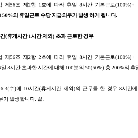
법 제
56
조 제
2
항
1
호에 따라 휴일
8
시간 기본근로
(100%)+
150%
의 휴일근로 수당 지급의무가 발생 하게 됩니다
.
시간
(
휴게시간
1
시간 제외
)
초과 근로한 경우
법 제
56
조 제
2
항
2
호에 따라 휴일
8
시간 기본근로
(100%)+
휴일
8
시간 초과한 시간에 대해
100
분의
50(50%)
총
200%
의 휴
 6.3(
수
)
에
10
시간
(
휴게시간 제외
)
의 근무를 한 경우
8
시간에
무가 발생합니다
.
끝
.