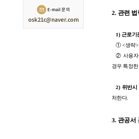
E-mail 문의
2.
관련 법
osk21c@naver.com
1)
근로기
①
<
생략
>
②
사용자
경우 특정한
2)
위반시
처한다
.
3.
관공서 