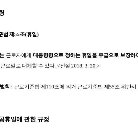
령
준법 제
55
조
(
휴일
)
는 근로자에게
대통령령
으로 정하는 휴일을 유급으로 보장하
 근로일로 대체할 수 있다
. <
신설
2018. 3. 20.>
 벌칙
:
근로기준법 제
110
조에 의거 근로기준법 제
55
조 위반시
공휴일에 관한 규정