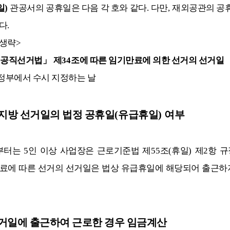
일
)
관공서의 공휴일은 다음 각 호와 같다
.
다만
,
재외공관의 공휴
다
.
생략
>
공직선거법
」
제
34
조에 따른 임기만료에 의한 선거의 선거일
정부에서 수시 지정하는 날
지방 선거일의 법정 공휴일
(
유급휴일
)
여부
부터는
5
인 이상 사업장은 근로기준법 제
55
조
(
휴일
)
제
2
항 규
료에 따른 선거의 선거일은 법상 유급휴일에 해당되어 출근하
거일에 출근하여 근로한 경우 임금계산