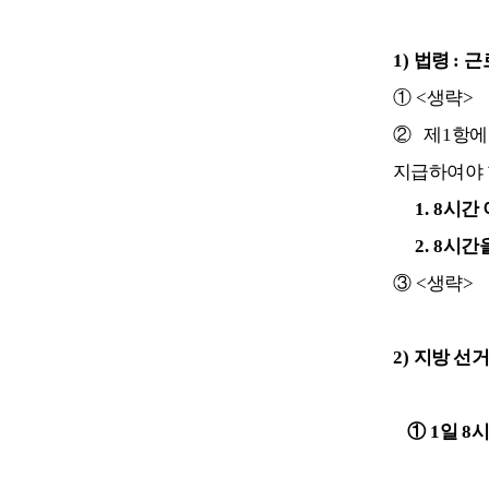
1)
법령
:
근
①
<
생략
>
②
제
1
항에
지급하여야
1. 8
시간 
2. 8
시간
③
<
생략
>
2)
지방 선
①
1
일
8