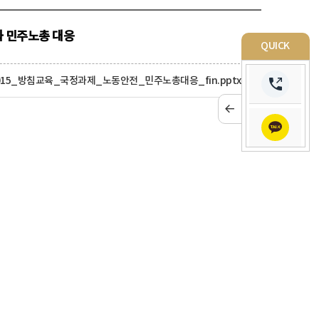
과 민주노총 대응
QUICK
015_방침교육_국정과제_노동안전_민주노총대응_fin.pptx