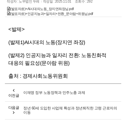
작성자 : 노무법인 두레
작성일 : 2025.11.01
조회수 : 292
(발표자료)+AI시대의노동_장지연좌장님.pdf
(발표자료)+인공지능과+일자리+전환_문아람+위원님.pdf
<발제>
(발제1)AI시대의 노동(장지연 좌장)
(발제2) 인공지능과 일자리 전환: 노동친화적
대응의 필요성(문아람 위원)
출처 : 경제사회노동위원회
이재명 정부 노동정책과 민주노총 과제
이전글
다음글
정년 60세 도입한 사업체 특성과 정년퇴직한 고령 근로자의
이동