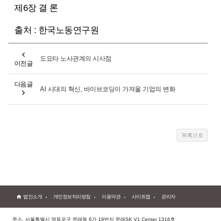
제6장 결 론
출처 : 한국노동연구원
도요타 노사관계의 시사점
이전글
다음글
AI 시대의 혁신, 바이브코딩이 가져올 기업의 변화
법인소개
개인정보처리방침
이용약관
사이트맵
관리자
주소. 서울특별시 영등포구 문래동 6가 19번지 문래SK V1 Center 1316호