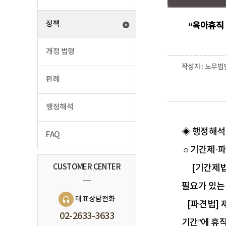
정책
“육아휴직
개정 법령
작성자 : 노무법
판례
행정해석
◈ 행정해석
FAQ
○ 기간제·
CUSTOMER CENTER
[기간제법]
필요가 있는
대표상담전화
[파견법] 
02-2633-3633
기간”에 휴