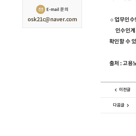
E-mail 문의
osk21c@naver.com
○ 업무인수
인수인계기
확인할 수 
출처 : 고
이전글
다음글