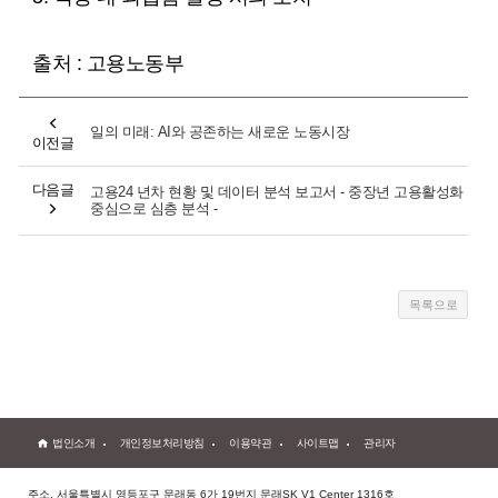
출처 : 고용노동부
일의 미래: AI와 공존하는 새로운 노동시장
이전글
다음글
고용24 년차 현황 및 데이터 분석 보고서 - 중장년 고용활성화
중심으로 심층 분석 -
법인소개
개인정보처리방침
이용약관
사이트맵
관리자
주소. 서울특별시 영등포구 문래동 6가 19번지 문래SK V1 Center 1316호