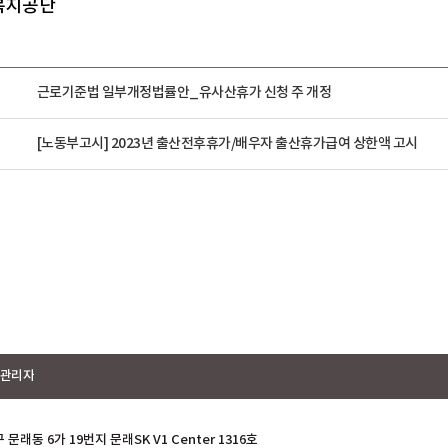
로복지공단
근로기준법 일부개정법률안_유사산휴가 신청 주 개정
[노동부고시] 2023년 출산전후휴가/배우자 출산휴가급여 상한액 고시
관리자
래동 6가 19번지 문래SK V1 Center 1316호