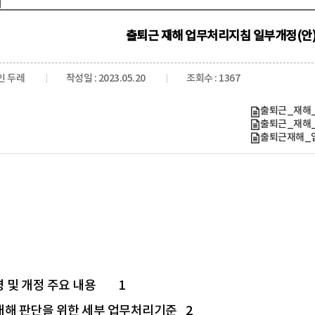
출퇴근 재해 업무처리지침 일부개정(안)
인 두레
작성일 : 2023.05.20
조회수 : 1367
출퇴근_재해_
출퇴근_재해_
출퇴근재해_업무
령 및 개정 주요 내용
1
 재해 판단을 위한 세부 업무처리기준
2