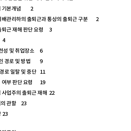
의 기본개념
2
 지배관리하의 출퇴근과 통상의 출퇴근 구분
2
출퇴근 재해 판단 요령
3
4
련성 및 취업장소
6
인 경로 및 방법
9
경로 일탈 및 중단
11
 여부 판단 요령
19
업 사업주의 출퇴근 재해
22
리의 관할
23
항
23