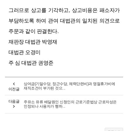
그러므로 상고를 기각하고, 상고비용은 패소자가
부담하도록 하여 관여 대법관의 일치된 의견으로
주문과 같이 판결한다.
재판장 대법관 박영재
대법관 오경미
주 심 대법관 권영준
상여금(기말수당, 정근수당, 체력단련비)과 명절휴가비에
재직조건이 부가된 것으...
이전글
다음글
주유소 유류 배달원인 신청인의 근로기준법상 근로자성은
인정되나 사용자가 행하...