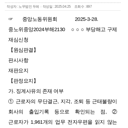
작성자 : 노무법인 두레
작성일 : 2025.04.25
조회수 : 897
☞ 중앙노동위원회 2025-3-28.
중노위중앙2024부해2130 ○ ○ ○ 부당해고 구제
재심신청
【원심판결】
판시사항
재판요지
【판정요지】
가. 징계사유의 존재 여부
① 근로자의 무단결근, 지각, 조퇴 등 근태불량이
회사의 출입기록 등으로 확인되는 점, ②
근로자가 1,961개의 업무 전자우편을 읽지 않는