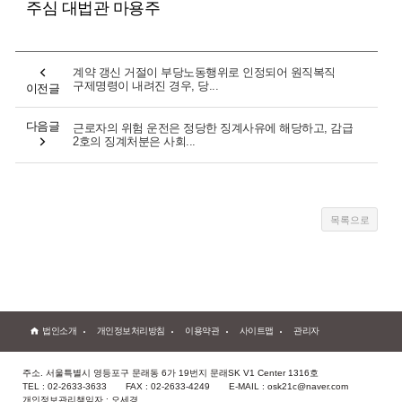
주심 대법관 마용주
계약 갱신 거절이 부당노동행위로 인정되어 원직복직
구제명령이 내려진 경우, 당...
이전글
다음글
근로자의 위험 운전은 정당한 징계사유에 해당하고, 감급
2호의 징계처분은 사회...
법인소개
개인정보처리방침
이용약관
사이트맵
관리자
주소. 서울특별시 영등포구 문래동 6가 19번지 문래SK V1 Center 1316호
TEL : 02-2633-3633
FAX : 02-2633-4249
E-MAIL : osk21c@naver.com
개인정보관리책임자 : 오세경