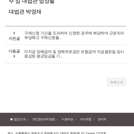
주 심 대법관 엄상필
대법관 박영재
구제신청 기간을 도과하여 신청한 경우에 해당하여 근로자의
부당해고 구제신청을...
이전글
다음글
미지급 장해급여 및 장해위로금은 보험급여 지급결정일 당시
증감된 평균임금을 기...
법인소개
개인정보처리방침
이용약관
사이트맵
관리자
주소. 서울특별시 영등포구 문래동 6가 19번지 문래SK V1 Center 1316호