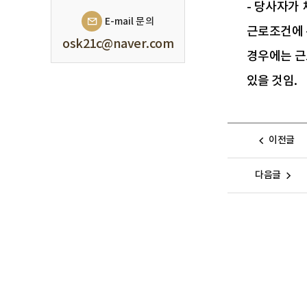
- 당사자가
E-mail 문의
근로조건에 
osk21c@naver.com
경우에는 근
있을 것임.
이전글
다음글