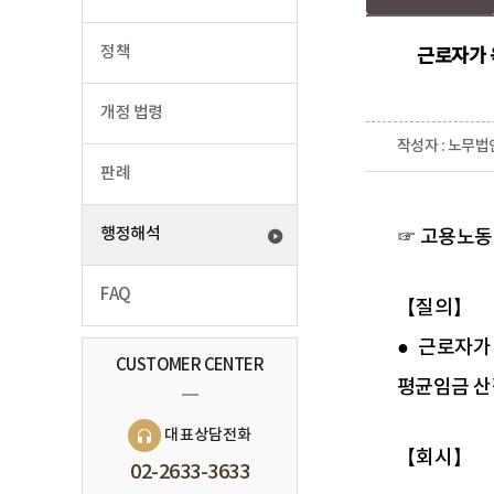
정책
근로자가 
개정 법령
작성자 : 노무법
판례
행정해석
☞ 고용노동
FAQ
【질의】
● 근로자가
CUSTOMER CENTER
평균임금 
대표상담전화
【회시】
02-2633-3633