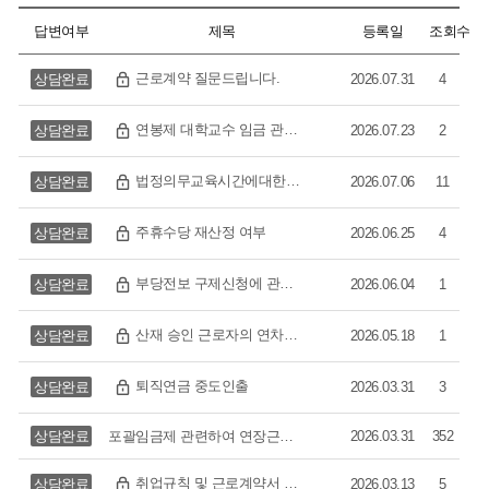
답변여부
제목
등록일
조회수
근로계약 질문드립니다.
상담완료
2026.07.31
4
연봉제 대학교수 임금 관련하여
상담완료
2026.07.23
2
법정의무교육시간에대한 미지급임금청구건
상담완료
2026.07.06
11
주휴수당 재산정 여부
상담완료
2026.06.25
4
부당전보 구제신청에 관한 상담 요청
상담완료
2026.06.04
1
산재 승인 근로자의 연차유급휴가 복원 관련
상담완료
2026.05.18
1
퇴직연금 중도인출
상담완료
2026.03.31
3
상담완료
포괄임금제 관련하여 연장근무수당 산정하는 법
2026.03.31
352
취업규칙 및 근로계약서 상의 겸업금지 조항 위반 근로자 해고 시 부당해고 여부
상담완료
2026.03.13
5