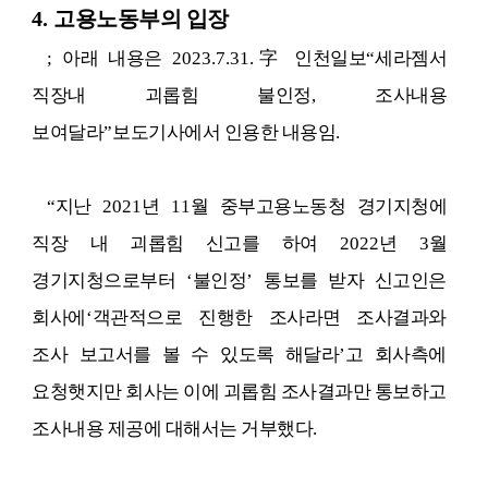
4.
고용노동부의 입장
;
아래 내용은
2023.7.31.
字
인천일보
“
세라젬서
직장내 괴롭힘 불인정
,
조사내용
보여달라
”
보도기사에서 인용한 내용임
.
“
지난
2021
년
11
월 중부고용노동청 경기지청에
직장 내 괴롭힘 신고를 하여
2022
년
3
월
경기지청으로부터
‘
불인정
’
통보를 받자 신고인은
회사에
‘
객관적으로 진행한 조사라면 조사결과와
조사 보고서를 볼 수 있도록 해달라
’
고 회사측에
요청햇지만 회사는 이에 괴롭힘 조사결과만 통보하고
조사내용 제공에 대해서는 거부했다
.