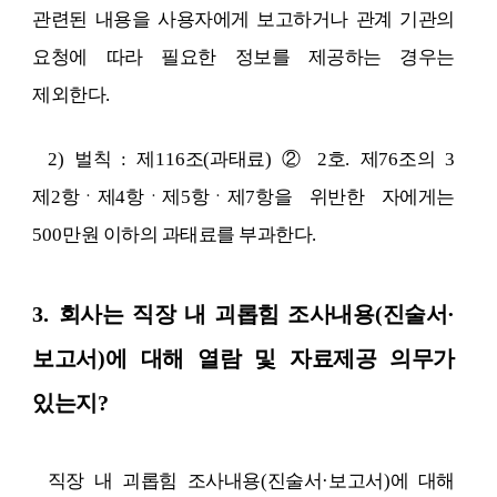
관련된 내용을 사용자에게 보고하거나 관계 기관의
요청에 따라 필요한 정보를 제공하는 경우는
제외한다
.
2)
벌칙
:
제
116
조
(
과태료
)
②
2
호
.
제
76
조의
3
제
2
항ㆍ제
4
항ㆍ제
5
항ㆍ제
7
항을 위반한 자에게는
500
만원 이하의 과태료를 부과한다
.
3.
회사는 직장 내 괴롭힘 조사내용
(
진술서
·
보고서
)
에 대해 열람 및 자료제공 의무가
있는지
?
직장 내 괴롭힘 조사내용
(
진술서
·
보고서
)
에 대해