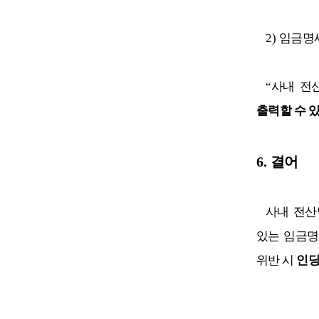
2)
임금명
“
사내 전
출력할 수 
6.
결어
사내 전산
있는 임금명
위반 시
인당