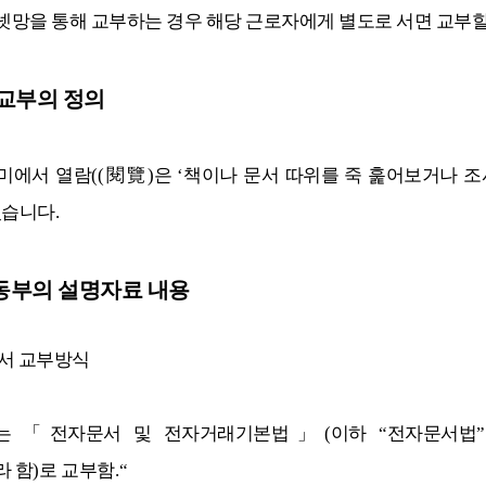
망을 통해 교부하는 경우 해당 근로자에게 별도로 서면 교부할
교부의 정의
미에서 열람
((
閱覽
)
은
‘
책이나 문서 따위를 죽 훑어보거나 조
있습니다
.
동부의 설명자료 내용
서 교부방식
또는
「
전자문서 및 전자거래기본법
」
(
이하
“
전자문서법
”
라 함
)
로 교부함
.“