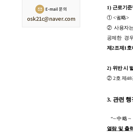
1)
근로기준
E-mail 문의
①
<
省略
>
osk21c@naver.com
②
사용자는
공제한 경
제
2
조제
1
호
2)
위반 시 
②
2
호 제
48
3.
관련 
“~
中略
~
열람 및 출