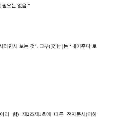
 필요는 없음
.”
사하면서 보는 것
’,
교부
(
交付
)
는
‘
내어주다
’
로
이라 함
)
제
2
조제
1
호에 따른 전자문서
(
이하