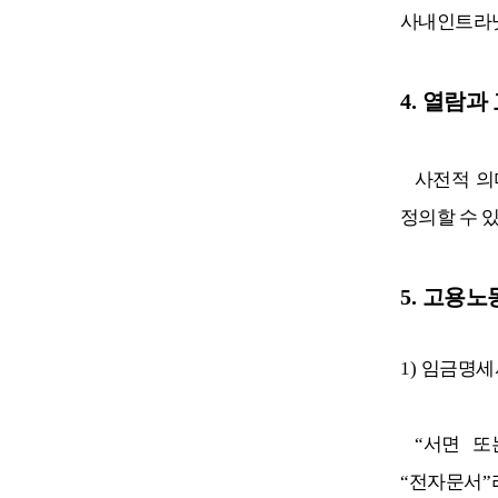
사내인트라넷
4.
열람과 
사전적 의
정의할 수 
5.
고용노
1)
임금명세
“
서면 
“
전자문서
”