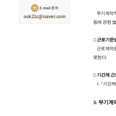
E-mail 문의
무기계약직
osk21c@naver.com
등에 관한 
□
근로기준법
근로계약은
못한다
.
□
기간제 근
1. “
기간제
3.
무기계