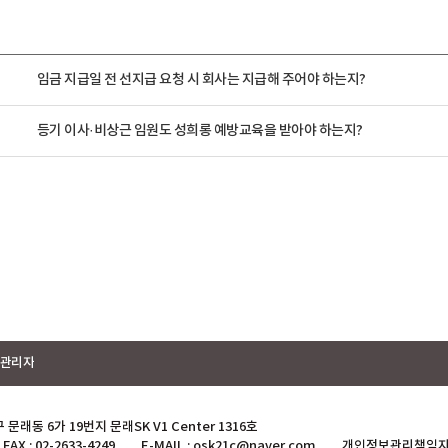
임금 지급일 전 선지급 요청 시 회사는 지급해 주어야 하는지?
등기 이사·비상근 임원도 성희롱 예방교육을 받아야 하는지?
관리자
래동 6가 19번지 문래SK V1 Center 1316호
FAX : 02-2633-4249
E-MAIL : osk21c@naver.com
개인정보관리책임자 