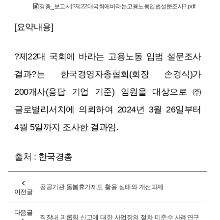
[경총_보고서]?제22대국회에바라는고용노동입법설문조사?.pdf
[요약내용]
?제22대 국회에 바라는 고용노동 입법 설문조사
결과?는 한국경영자총협회(회장 손경식)가
200개사(응답 기업 기준) 임원을 대상으로 ㈜
글로벌리서치에 의뢰하여 2024년 3월 26일부터
4월 5일까지 조사한 결과임.
출처 : 한국경총
공공기관 돌봄휴가제도 활용 실태와 개선과제
이전글
다음글
직장내 괴롭힘 신고에 대한 사업장의 절차 미준수 사례연구