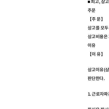
■ 피고, 상고
주문
【주 문】
상고를 모두
상고비용은 
이유
【이 유】
상고이유(상
판단한다.
1. 근로자