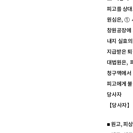
피고를 상대
원심은, ①
창원공장에 
내지 실효의
지급받은 퇴
대법원은, 
청구액에서 
피고에게 불
당사자
【당사자】
■ 원고, 피