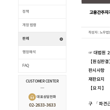
정책
고용간주자가
개정 법령
작성자 : 노무법
판례
행정해석
☞ 대법원 2
【원심판결】 
FAQ
판시사항
재판요지
CUSTOMER CENTER
【요 지】
대표상담전화
구 「파견근
02-2633-3633