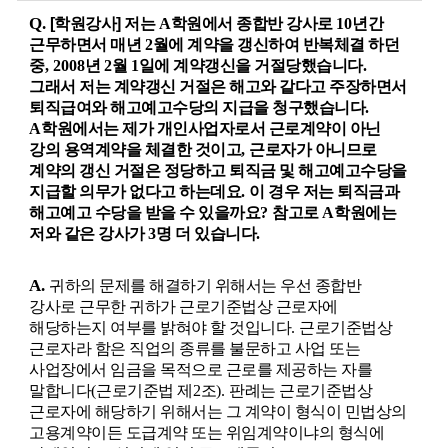
Q.
[학원강사]
저는
A
학원에서 종합반 강사로
10
년간
근무하면서 매년
2
월에 계약을 갱신하여 반복체결 하던
중
, 2008
년
2
월
1
일에 계약갱신을 거절당했습니다
.
그래서 저는 계약갱신 거절은 해고와 같다고 주장하면서
퇴직급여와 해고예고수당의 지급을 청구했습니다
.
A
학원에서는 제가 개인사업자로서 근로계약이 아닌
강의 용역계약을 체결한 것이고
,
근로자가 아니므로
계약의 갱신 거절은 정당하고 퇴직금 및 해고예고수당을
지급할 의무가 없다고 하는데요
.
이 경우 저는 퇴직금과
해고예고 수당을 받을 수 있을까요
?
참고로
A
학원에는
저와 같은 강사가
3
명 더 있습니다
.
A.
귀하의 문제를 해결하기 위해서는 우선 종합반
강사로 근무한 귀하가 근로기준법상 근로자에
해당하는지 여부를 밝혀야 할 것입니다
.
근로기준법상
근로자라 함은 직업의 종류를 불문하고 사업 또는
사업장에서 임금을 목적으로 근로를 제공하는 자를
말합니다
(
근로기준법 제
2
조
).
판례는 근로기준법상
근로자에 해당하기 위해서는 그 계약이 형식이 민법상의
고용계약이든 도급계약 또는 위임계약이냐의 형식에