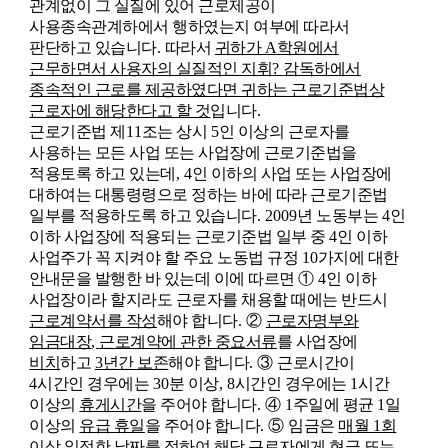
관계없이 그 실질에 있어 근로제공이
사용종속관계하에서 행하였는지 여부에 따라서
판단하고 있습니다
.
따라서
귀하가
A
학원에서
근무하면서 사용자의 실질적인 지휘
?
감독하에서
종속적인 근로를 제공하였다면 귀하는 근로기준법상
근로자에 해당한다고 할 것
입니다
.
근로기준법 제
11
조는 상시
5
인 이상의 근로자를
사용하는 모든 사업 또는 사업장에 근로기준법을
적용토록 하고 있는데
, 4
인 이하의 사업 또는 사업장에
대하여는 대통령령으로 정하는 바에 따라 근로기준법
일부를 적용하도록 하고 있습니다
. 2009년
노동부는
4
인
이하 사업장에 적용되는 근로기준법 일부 중
4
인 이하
사업주가 꼭 지켜야 할 주요 노동법 규정
10
가지에 대한
안내문을 발행한 바 있는데 이에 따르면
①
4
인 이하
사업장이라 할지라도 근로자를 채용할 때에는 반드시
근로계약서를 작성
해야 합니다
.
②
근로자명부와
임금대장
,
근로계약에 관한 중요서류
를 사업장에
비치
하고
3
년간 보존
해야 합니다
.
③
근로시간이
4
시간인 경우에는
30
분 이상
, 8
시간인 경우에는
1
시간
이상의
휴게시간
을 주어야 합니다
.
④
1
주일에 평균
1
일
이상의
유급 휴일
을 주어야 합니다
.
⑤
임금은
매월
1
회
이상 일정한 날짜
를 정하여 해당 근로자에게
현금 또는