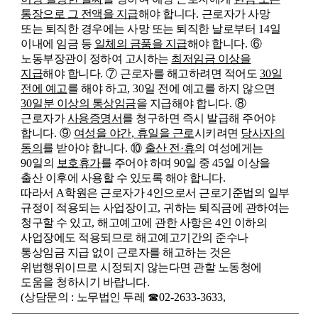
통장으로 그 전액을 지급
해야 합니다
.
근로자가 사망
또는 퇴직한 경우에는 사망 또는 퇴직한 날로부터
14
일
이내에 임금 등
일체의 금품을 지급
해야 합니다
.
⑥
노동부장관이 정하여 고시하는
최저임금 이상을
지급
해야 합니다
.
⑦
근로자를 해고하려면 적어도
30
일
전에 예고
를 해야 하고
, 30
일 전에 예고를 하지 않으면
30
일분 이상의 통상임금
을 지급해야 합니다
.
⑧
근로자가
사용증명서
를 청구하면 즉시 발급해 주어야
합니다
.
⑨
여성을 야간
,
휴일을 근로
시키려면
당사자의
동의
를 받아야 합니다
.
⑩
출산 전
·
휴
의 여성에게는
90
일의
보호휴가
를 주어야 하며
90
일 중
45
일 이상을
출산 이후에 사용할 수 있도록 해야 합니다
.
따라서
A
학원은 근로자가
4
인으로서 근로기준법의 일부
규정이 적용되는 사업장이고
,
귀하는 퇴직금에 관하여는
청구할 수 있고
,
해고예고에 관한 사항은
4
인 이하의
사업장에도 적용되므로 해고예고기간의 준수나
통상임금 지급 없이 근로자를 해고하는 것은
위법행위이므로 시정되지 않는다면 관할 노동청에
도움을 청하시기 바랍니다
.
(
상담문의
:
노무법인 두레
☎
02-2633-3633,