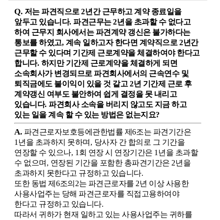
Q.
저는 파견직으로
2
년간 근무하고 계약 종료일을
앞두고 있습니다
.
파견근무는
2
년을 초과할 수 없다고
하여 근무지 회사에서는 파견계약 갱신은 불가하다는
통보를 하였고
,
계속 일하고자 한다면 계약직으로
2
년간
근무할 수 있다며 기간제 근로계약을 체결하여야 한다고
합니다
.
하지만 기간제 근로계약을 체결하게 되면
소속회사가 변경되므로 파견회사에서의 근속연수 및
퇴직금에도 불이익이 있을 것 같고
2
년 기간제 근로 후
계약갱신 여부도 불안하여 쉽게 결정을 못 내리고
있습니다
.
파견회사 소속을 버리지 않고도 지금 하고
있는 일을 계속 할 수 있는 방법은 없는지요
?
A.
파견근로자보호등에관한법률 제
6
조는 파견기간은
1
년을 초과하지 못하며
,
당사자 간 합의로 그 기간을
연장할 수 있으나
, 1
회 연장 시 연장기간은
1
년을 초과할
수 없으며
,
연장된 기간을 포함한 총파견기간은
2
년을
초과하지 못한다고 규정하고 있습니다
.
또한 동법 제
6
조의
2
는 파견근로자를
2
년 이상 사용한
사용사업주는 당해 파견근로자를 직접고용하여야
한다고 규정하고 있습니다
.
따라서 귀하가 현재 일하고 있는 사용사업주는 귀하를