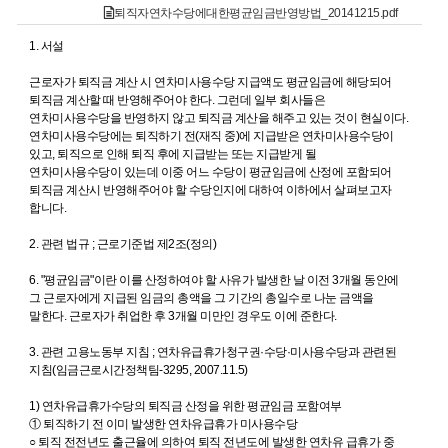
퇴직자연차수당에대한평균임금반영방법_20141215.pdf
1. 서설
근로자가 퇴직금 계산 시 연차미사용수당 지급액도 평균임금에 해당되어
퇴직금 계산할 때 반영해주어야 한다. 그런데 일부 회사들은
연차미사용수당을 반영하지 않고 퇴직금 계산을 해주고 있는 것이 현실이다.
연차미사용수당에는 퇴직하기 전(재직 중)에 지급받은 연차미사용수당이
있고, 퇴직으로 인해 퇴직 후에 지급받는 또는 지급받게 될
연차미사용수당이 있는데 이중 어느 수당이 평균임금에 산정에 포함되어
퇴직금 계산시 반영해주어야 할 수당인지에 대하여 이하에서 살펴보고자
합니다.
2. 관련 법규 ; 근로기준법 제2조(정의)
6. "평균임금"이란 이를 산정하여야 할 사유가 발생한 날 이전 3개월 동안에
그 근로자에게 지급된 임금의 총액을 그 기간의 총일수로 나눈 금액을
말한다. 근로자가 취업한 후 3개월 미만인 경우도 이에 준한다.
3. 관련 고용노동부 지침 ; 연차유급휴가청구권·수당·미사용수당과 관련된
지침(임금근로시간정책팀-3295, 2007.11.5)
1) 연차유급휴가수당의 퇴직금 산정을 위한 평균임금 포함여부
① 퇴직하기 전 이미 발생한 연차유급휴가 미사용수당
○ 퇴직 전전년도 출근율에 의하여 퇴직 전년도에 발생한 연차유 급휴가 중