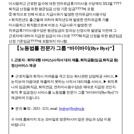
미사용하고 근로한 일수에 대한 연차유급휴가미사용 수당액의 3/12을 ????
퇴직금 산정을 위한 평균임금 산정 기준 임금????에 포함.
② 퇴직으로 인해 비로소 지급사유가 발생한 연차유급미사용수당
○ 퇴직전년도 출근율에 의하여 퇴직년도에 발생한 연차유급휴 가를
미사용하고 퇴직함으로써 비로소 지급사유가 발생한 연
차유급휴가미사용수당은 평균임금의 정의상 산정사유 발생일 이전에 그
근로자에 대하여 지급된 임금이 아니므로 ????퇴직금 산정을 위한 평균임금
산정 기준임금????에 포함되지 아니함.
【노동법률 전문가 그룹 “바이바이
(Bye Bye)
”】
1. 근로자 : 퇴직대행 서비스(사직서 대리 제출, 퇴직금품(임금,퇴직금 등)
정산서비스 제공
▶ 근로자들의 퇴직시 어려움을 격고 있는 퇴사관련 상담제공 서비스, ▶
눈치보여 마음대로 제출하지 못하는 사직서 대리제출 서비스, ▶ 퇴직후
나의 임금(퇴직금, 퇴직연금, 연차미사용수당)은 제대로 지급된 것인지
퇴직 후 임금정산 서비스를 노동법률 전문가 그룹 "바이바이(Bye Bye)"가
제공하여 드립니다.
▶ 문의 ☎ 02 - 2633 - 1211, email :
byebye@byebye.kr
※ 아래 홈페이지 또는 모바일로 방문하시어 많은 관심과 상담 이용
바랍니다.