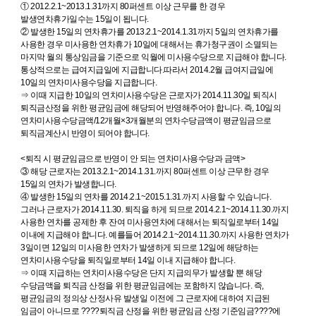
① 2012.2.1~2013.1.31까지 80퍼센트 이상 근무를 한 경우
발생연차휴가일수는 15일이 됩니다.
② 발생한 15일의 연차휴가를 2013.2.1~2014.1.31까지 5일의 연차휴가를
사용한 경우 미사용한 연차휴가 10일에 대해서는 휴가청구권이 소멸되는
마지막 월의 통상임금을 기준으로 익월에 미사용수당으로 지급해야 합니다.
통상적으로는 급여지급일에 지급합니다.따라서 2014.2월 급여지급일에
10일의 연차미사용수당을 지급합니다.
⇒ 이때 지급한 10일의 연차미사용수당은 근로자가 2014.11.30일 퇴직시
퇴직금산정을 위한 평균임금에 해당되어 반영해주어야 합니다. 즉, 10일의
연차미사용수당금액/12개월×3개월분의 연차수당금액이 평균임금으로
퇴직금계산시 반영이 되어야 합니다.
<퇴직 시 평균임금으로 반영이 안 되는 연차미사용수당과 금액>
③ 해당 근로자는 2013.2.1~2014.1.31.까지 80퍼센트 이상 근무한 경우
15일의 연차가 발생합니다.
④ 발생한 15일의 연차를 2014.2.1~2015.1.31.까지 사용할 수 있습니다.
그러나 근로자가 2014.11.30. 퇴직을 하게 되므로 2014.2.1~2014.11.30.까지
사용한 연차를 공제한 후 잔여 미사용연차에 대해서는 퇴직일로부터 14일
이내에 지급해야 합니다. 예를들어 2014.2.1~2014.11.30.까지 사용한 연차가
3일이면 12일의 미사용한 연차가 발생하게 되므로 12일에 해당하는
연차미사용수당을 퇴직일로부터 14일 이내 지급해야 합니다.
⇒ 이때 지급하는 연차미사용수당은 단지 지급의무가 발생할 뿐 해당
수당금액을 퇴직금 산정을 위한 평균임금에는 포함하지 않습니다. 즉,
평균임금의 정의상 산정사유 발생일 이전에 그 근로자에 대하여 지급된
임금이 아니므로 ????퇴직금 산정을 위한 평균임금 산정 기준임금????에