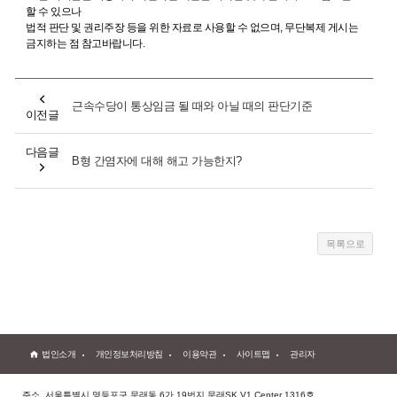
할 수 있으나
법적 판단 및 권리주장 등을 위한 자료로 사용할 수 없으며, 무단복제 게시는
금지하는 점 참고바랍니다.
근속수당이 통상임금 될 때와 아닐 때의 판단기준
이전글
다음글
B형 간염자에 대해 해고 가능한지?
법인소개
개인정보처리방침
이용약관
사이트맵
관리자
주소. 서울특별시 영등포구 문래동 6가 19번지 문래SK V1 Center 1316호