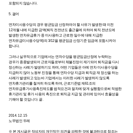
포함되지 않습니다.
5. 결어
연차미사용수당의 경우 평균임금 산정하여야 할 사유가 발생한 때 이전
12개월 내에 지급한 금액(퇴직 전전년도 출근율에 의하여 퇴직 전년도에
발생한 연차유급휴가 중 미사용하고 근로한 일수에 대해 지급한
연차유급미사용수당액)의 3/12을 평균임금 산정기준 임금에 포함시켜야
합니다.
그러나 실무적으로 기업에서는 연차수당을 평균임금산정에 누락하는
경우가 종종발생되어 근로자들로부터 체불진정이 제기되어 퇴직금을 다시
정산하는 사례가 발생하기도 하며, 어떤 기업들은 아예 연차 미사용수당을
지급하지 않아 노동부 진정을 통해 연차수당 지급과 퇴직금 재 정산을 하는
사례가 발생되고 있는바 기업에서는 이러한 사례가 발생하지 않도록
연차휴가관리를 철저히 하도록 하며, 근로기준법 제61조의
연차유급휴가사용촉진제도를 법적요건과 절차에 맞게 실행함으로써 적법한
휴가관리 및 휴가 사용의 촉진으로 퇴직금 지급 및 관리에 있어서 효율성을
기해야 할 것입니다. 끝.
2014. 12. 15
노무법인 두레
※ 본 게시글은 작성자의 개인적인 의견을 피력한 것에 불과하므로 참조는